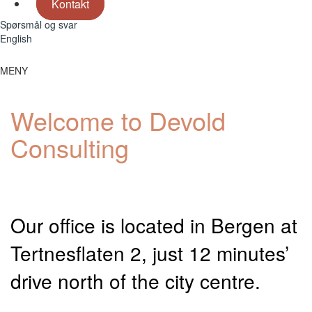
Kontakt
Spørsmål og svar
English
MENY
MENY
Welcome to Devold
Consulting
Devold Consulting is an accounting firm authorised by The
Financial Supervisory Authority of Norway (Finanstilsynet)
Our office is located in Bergen at
Tertnesflaten 2, just 12 minutes’
drive north of the city centre.