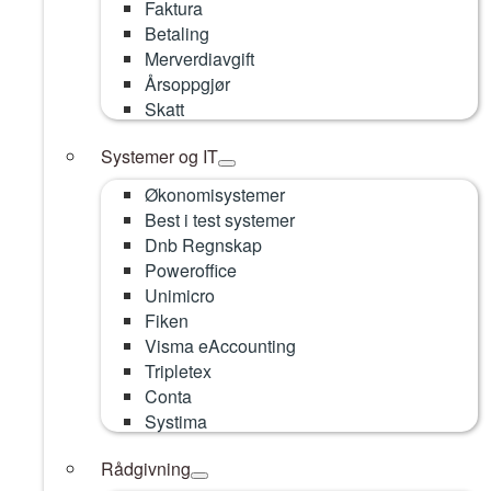
Faktura
Betaling
Merverdiavgift
Årsoppgjør
Skatt
Systemer og IT
Økonomisystemer
Best i test systemer
Dnb Regnskap
Poweroffice
Unimicro
Fiken
Visma eAccounting
Tripletex
Conta
Systima
Rådgivning