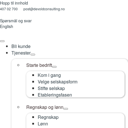
Hopp til innhold
407 02 700
—
post@devoldconsulting.no
Spørsmål og svar
English
Bli kunde
Tjenester
Starte bedrift
Kom i gang
Velge selskapsform
Stifte selskap
Etableringsfasen
Regnskap og lønn
Regnskap
Lønn