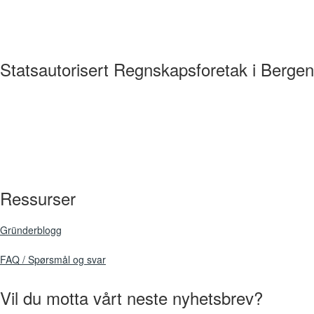
Statsautorisert Regnskapsforetak i Bergen
+47 407 02 700
Tertnesflaten 2, 5114 Tertnes
post@devoldconsulting.no
Linkedin
Facebook
Instagram
Ressurser
-
-
-
Devold
Devold
Devold
Gründerblogg
Consulting
Consulting
Consulting
FAQ / Spørsmål og svar
Vil du motta vårt neste nyhetsbrev?