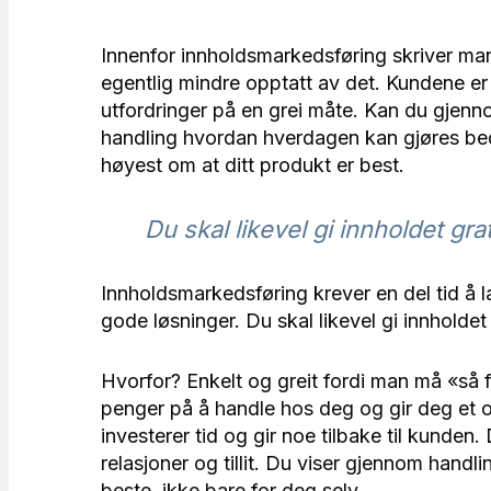
Innenfor innholdsmarkedsføring skriver man 
egentlig mindre opptatt av det. Kundene er 
utfordringer på en grei måte. Kan du gjenn
handling hvordan hverdagen kan gjøres bed
høyest om at ditt produkt er best.
Du skal likevel gi innholdet grat
Innholdsmarkedsføring krever en del tid å l
gode løsninger. Du skal likevel gi innholdet 
Hvorfor? Enkelt og greit fordi man må «så 
penger på å handle hos deg og gir deg et 
investerer tid og gir noe tilbake til kunden
relasjoner og tillit. Du viser gjennom handl
beste, ikke bare for deg selv.