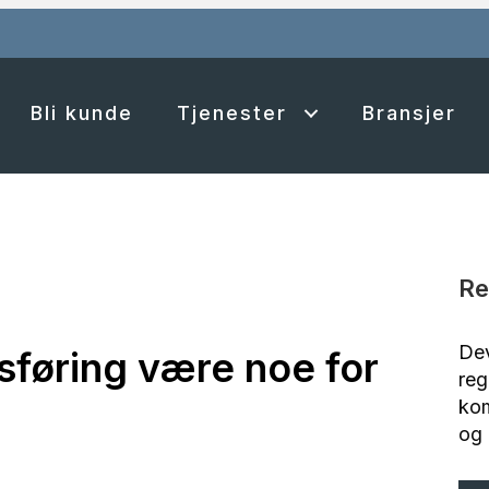
Bli kunde
Tjenester
Bransjer
Re
Dev
føring være noe for
reg
kom
og 