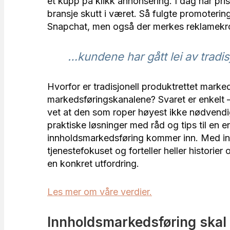
et kupp på klikk annonsering. I dag har p
bransje skutt i været. Så fulgte promoterin
Snapchat, men også der merkes reklamekro
…kundene har gått lei av tradis
Hvorfor er tradisjonell produktrettet markeds
markedsføringskanalene? Svaret er enkelt – 
vet at den som roper høyest ikke nødvendi
praktiske løsninger med råd og tips til en e
innholdsmarkedsføring kommer inn. Med inn
tjenestefokuset og forteller heller historie
en konkret utfordring.
Les mer om våre verdier.
Innholdsmarkedsføring skal 