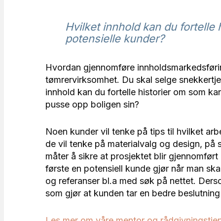
Hvilket innhold kan du fortelle
potensielle kunder?
Hvordan gjennomføre innholdsmarkedsføring 
tømrervirksomhet. Du skal selge snekkertjene
innhold kan du fortelle historier om som kan
pusse opp boligen sin?
Noen kunder vil tenke på tips til hvilket ar
de vil tenke på materialvalg og design, på 
måter å sikre at prosjektet blir gjennomfør
første en potensiell kunde gjør når man skal
og referanser bl.a med søk på nettet. Ders
som gjør at kunden tar en bedre beslutning s
Les mer om våre mentor og rådgivningstjen