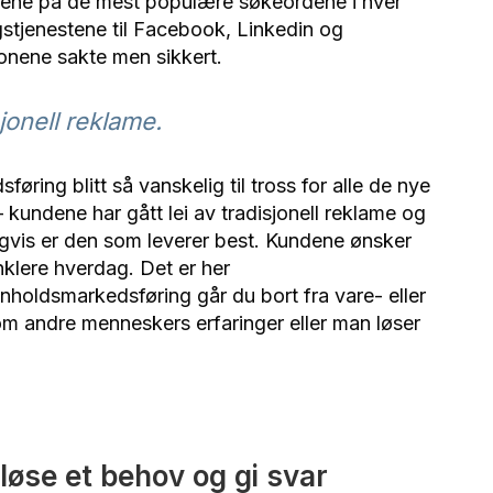
risene på de mest populære søkeordene i hver
gstjenestene til Facebook, Linkedin og
nene sakte men sikkert.
jonell reklame.
føring blitt så vanskelig til tross for alle de nye
kundene har gått lei av tradisjonell reklame og
gvis er den som leverer best. Kundene ønsker
nklere hverdag. Det er her
holdsmarkedsføring går du bort fra vare- eller
r om andre menneskers erfaringer eller man løser
løse et behov og gi svar