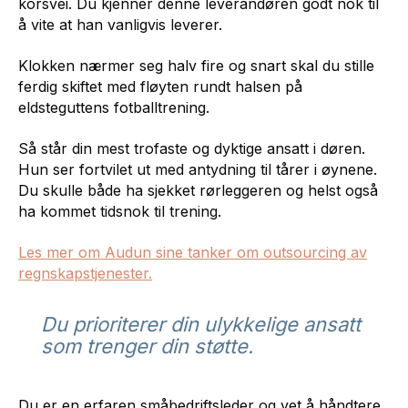
korsvei. Du kjenner denne leverandøren godt nok til
å vite at han vanligvis leverer.
Klokken nærmer seg halv fire og snart skal du stille
ferdig skiftet med fløyten rundt halsen på
eldsteguttens fotballtrening.
Så står din mest trofaste og dyktige ansatt i døren.
Hun ser fortvilet ut med antydning til tårer i øynene.
Du skulle både ha sjekket rørleggeren og helst også
ha kommet tidsnok til trening.
Les mer om Audun sine tanker om outsourcing av
regnskapstjenester.
Du prioriterer din ulykkelige ansatt
som trenger din støtte.
Du er en erfaren småbedriftsleder og vet å håndtere