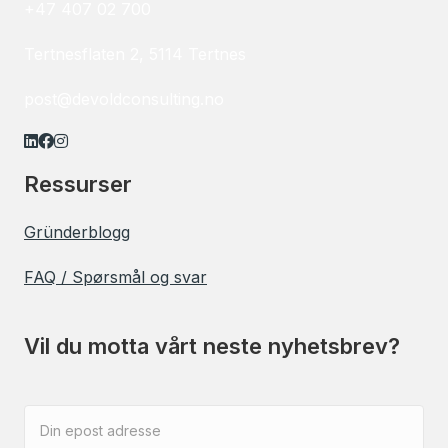
+47 407 02 700
Tertnesflaten 2, 5114 Tertnes
post@devoldconsulting.no
Linkedin - Devold Consulting
Facebook - Devold Consulting
Instagram - Devold Consulting
Ressurser
Gründerblogg
FAQ / Spørsmål og svar
Vil du motta vårt neste nyhetsbrev?